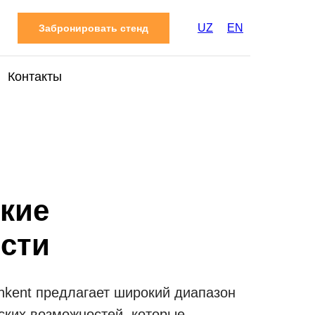
UZ
EN
Забронировать стенд
Контакты
кие
сти
hkent предлагает широкий диапазон
ских возможностей, которые