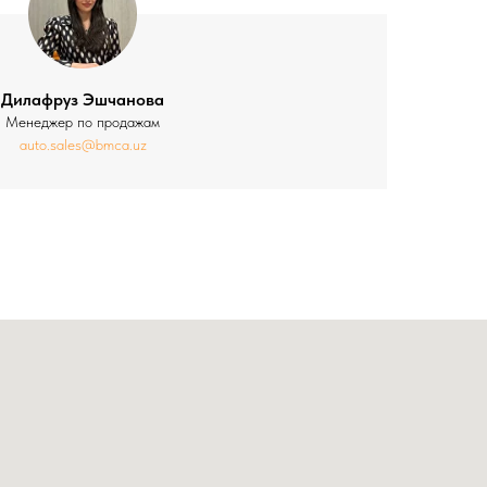
Дилафруз Эшчанова
Менеджер по продажам
auto.sales@bmca.uz