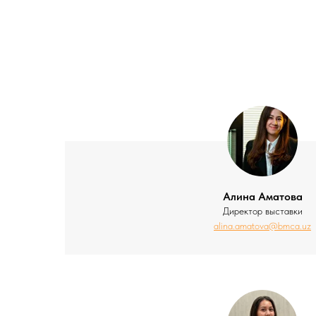
Алина Аматова
Директор выставки
alina.amatova@bmca.uz