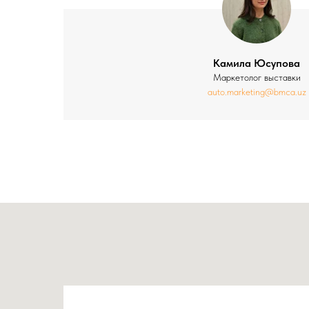
Камила Юсупова
Маркетолог выставки
auto.marketing@bmca.uz